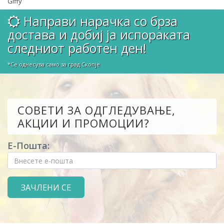
Giffy
Направи нарачка со брза
достава и добиј ја испораката
следниот работен ден!
*Се однесува само за град Скопје
СОВЕТИ ЗА ОДГЛЕДУВАЊЕ,
АКЦИИ И ПРОМОЦИИ?
Е-Пошта: