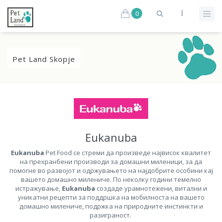
0
Pet Land Skopje
Eukanuba
Eukanuba
Pet Food се стреми да произведе највисок квалитет
на прехранбени производи за домашни миленици, за да
помогне во развојот и одржувањето на најдобрите особини кај
вашето домашно милениче. По неколку години темелно
истражување,
Eukanuba
создаде урамнотежени, витални и
уникатни рецепти за поддршка на мобилностa на вашето
домашно милениче, подржка на природните инстинкти и
разиграност.