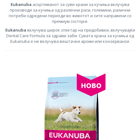
Eukanuba
асортиманот за суви храни за кучиња вклучува
производи за кучиња од различни раси, големини, ралични
потреби одредени периоди во животот и сите направени со
премиум состојки.
Eukanuba
вклучува широк спектар на придобивки, вклучувајќи
Dental Care Formula за здрави заби. Сувата храна за кучиња од
Eukanuba е не вклучува вештачки ароми или конзерванси.