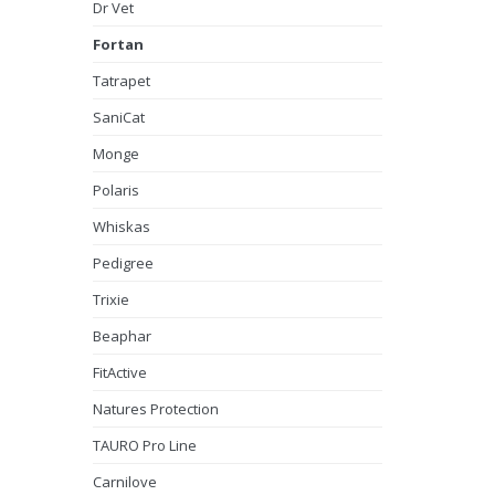
Dr Vet
Fortan
Tatrapet
SaniCat
Monge
Polaris
Whiskas
Pedigree
Trixie
Beaphar
FitActive
Natures Protection
TAURO Pro Line
Carnilove