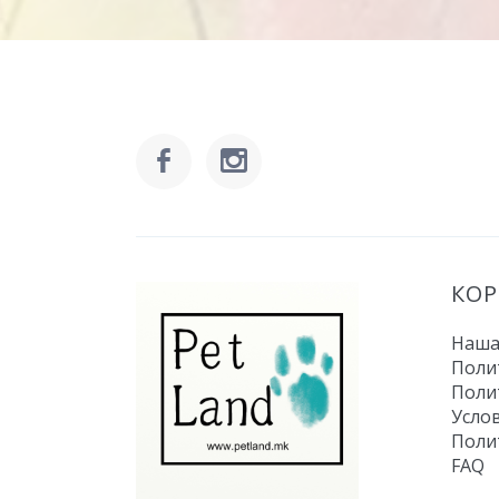
КО
Наша
Поли
Поли
Усло
Поли
FAQ