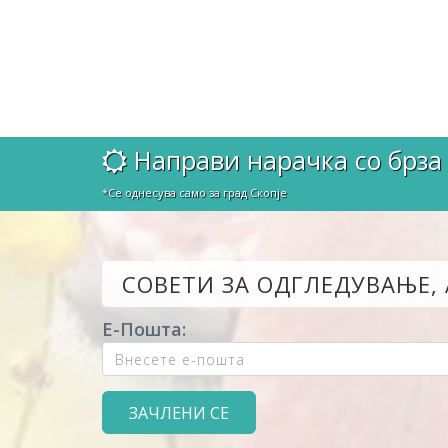
Направи нарачка со брза 
*Се однесува само за град Скопје
СОВЕТИ ЗА ОДГЛЕДУВАЊЕ,
Е-Пошта: