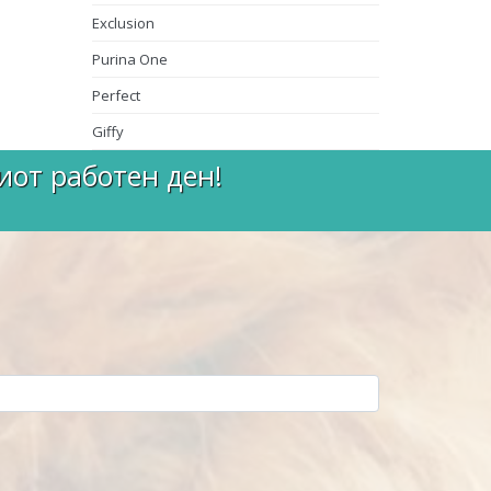
Exclusion
Purina One
Perfect
Giffy
иот работен ден!