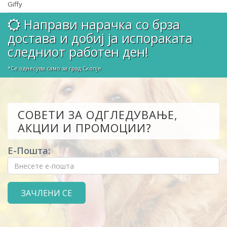
Giffy
Направи нарачка со брза
достава и добиј ја испораката
следниот работен ден!
*Се однесува само за град Скопје
СОВЕТИ ЗА ОДГЛЕДУВАЊЕ,
АКЦИИ И ПРОМОЦИИ?
Е-Пошта: