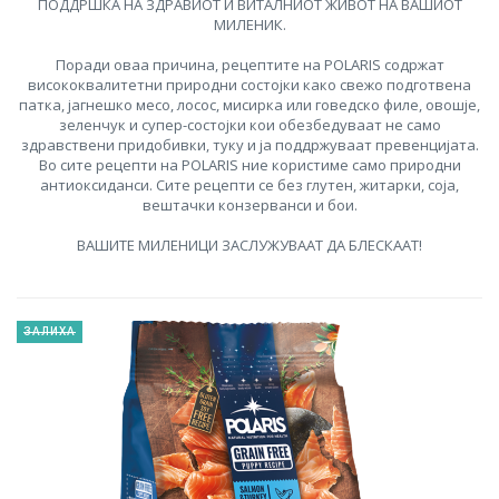
ПОДДРШКА НА ЗДРАВИОТ И ВИТАЛНИОТ ЖИВОТ НА ВАШИОТ
МИЛЕНИК.
Поради оваа причина, рецептите на POLARIS содржат
висококвалитетни природни состојки како свежо подготвена
патка, јагнешко месо, лосос, мисирка или говедско филе, овошје,
зеленчук и супер-состојки кои обезбедуваат не само
здравствени придобивки, туку и ја поддржуваат превенцијата.
Во сите рецепти на POLARIS ние користиме само природни
антиоксиданси. Сите рецепти се без глутен, житарки, соја,
вештачки конзерванси и бои.
ВАШИТЕ МИЛЕНИЦИ ЗАСЛУЖУВААТ ДА БЛЕСКААТ!
ЗАЛИХА