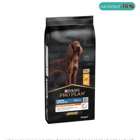
-10 %
на попуст