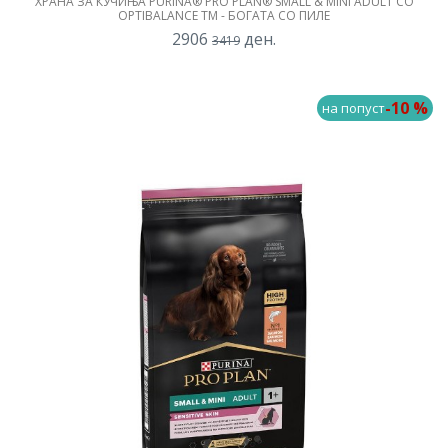
ХРАНА ЗА КУЧИЊА PURINA® PRO PLAN® SMALL & MINI ADULT СО
OPTIBALANCE TM - БОГАТА СО ПИЛЕ
2906
ден.
3419
-10 %
на попуст