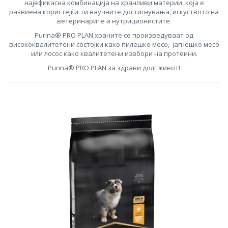
најефикасна комбинација на хранливи материи, која е
развиена користејќи ги научните достигнувања, искуството на
ветеринарите и нутриционистите.
Purina® PRO PLAN храните се произведуваат од
висококвалитетени состојки како пилешко месо, јагнешко месо
или лосос како квалитетени извбори на протеини.
Purina® PRO PLAN за здрави долг живот!