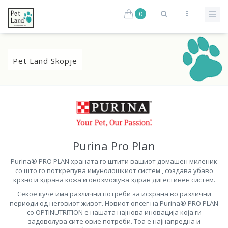
0
Pet Land Skopje
Purina Pro Plan
Purina® PRO PLAN храната го штити вашиот домашен миленик
со што го поткрепува имунолошкиот систем , создава убаво
крзно и здрава кожа и овозможува здрав дигестивен систем.
Секое куче има различни потреби за исхрана во различни
периоди од неговиот живот. Новиот опсег на Purina® PRO PLAN
со OPTINUTRITION е нашата најнова иновација која ги
задоволува сите овие потреби. Тоа е најнапредна и