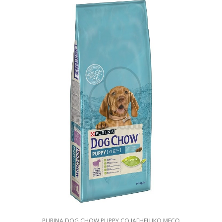
PURINA DOG CHOW PUPPY СО ЈАГНЕШКО МЕСО