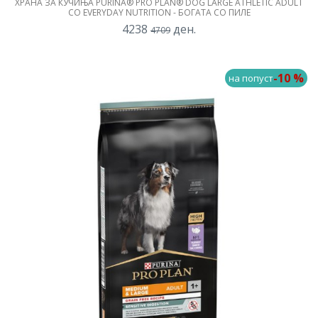
ХРАНА ЗА КУЧИЊА PURINA® PRO PLAN® DOG LARGE ATHLETIC ADULT
СО EVERYDAY NUTRITION - БОГАТА СО ПИЛЕ
4238
ден.
4709
-10 %
на попуст