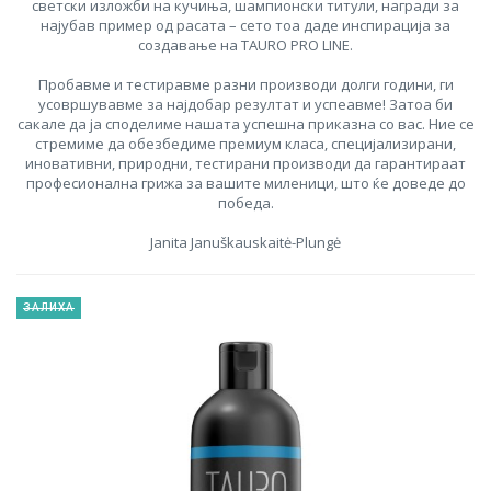
светски изложби на кучиња, шампионски титули, награди за
најубав пример од расата – сето тоа даде инспирација за
создавање на TAURO PRO LINE.
Пробавме и тестиравме разни производи долги години, ги
усовршувавме за најдобар резултат и успеавме! Затоа би
сакале да ја споделиме нашата успешна приказна со вас. Ние се
стремиме да обезбедиме премиум класа, специјализирани,
иновативни, природни, тестирани производи да гарантираат
професионална грижа за вашите миленици, што ќе доведе до
победа.
Janita Januškauskaitė-Plungė
ЗАЛИХА