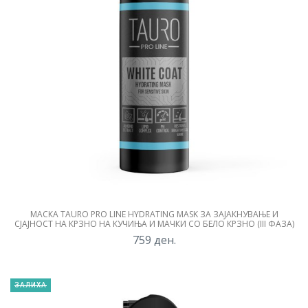
МАСКА TAURO PRO LINE HYDRATING​ MASK ЗА ЗАЈАКНУВАЊЕ И
СЈАЈНОСТ НА КРЗНО НА КУЧИЊА И МАЧКИ СО БЕЛО КРЗНО (III ФАЗА)
759
ден.
ЗАЛИХА