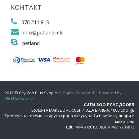
КОНТАКТ
076 211 815
info@petland.mk
petland
2017 © City Zoo Plus Skopje
All Rights Reserved. | Powered by
ClickUpConnect
СИТИ ЗОО ПЛУС ДООЕЛ
БУЛ.3-ТА МАКЕДОНСКА БРИГАДА БР.48-А, 1000 СКОПЈЕ
Трговија на големо со друга храна вклучувајќи и риба лушпари и
мекотели
ЕДБ: MK4032018538389, МБ: 7286872