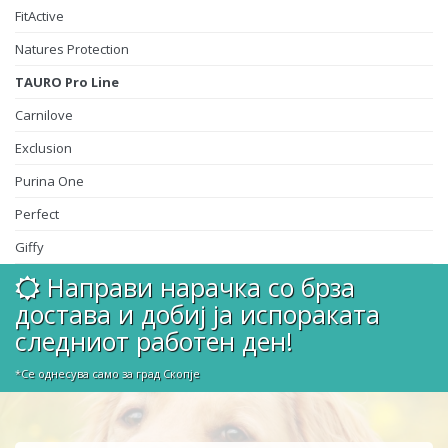
FitActive
Natures Protection
TAURO Pro Line
Carnilove
Exclusion
Purina One
Perfect
Giffy
Направи нарачка со брза
достава и добиј ја испораката
следниот работен ден!
*Се однесува само за град Скопје