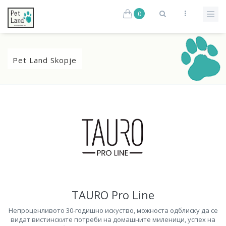
0
Pet Land Skopje
TAURO Pro Line
Непроценливото 30-годишно искуство, можноста одблиску да се
видат вистинските потреби на домашните миленици, успех на