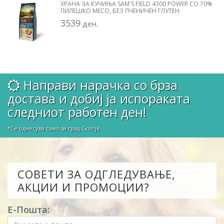
ХРАНА ЗА КУЧИЊА SAM'S FIELD 4300 POWER СО 70%
ПИЛЕШКО МЕСО, БЕЗ ПЧЕНИЧЕН ГЛУТЕН
3539
ден.
Направи нарачка со брза
достава и добиј ја испораката
следниот работен ден!
*Се однесува само за град Скопје
СОВЕТИ ЗА ОДГЛЕДУВАЊЕ,
АКЦИИ И ПРОМОЦИИ?
Е-Пошта: