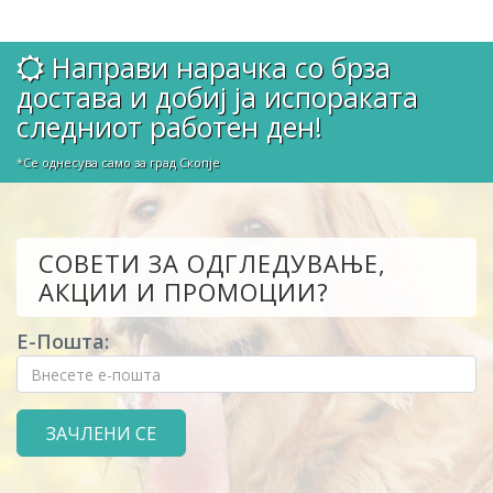
Направи нарачка со брза
достава и добиј ја испораката
следниот работен ден!
*Се однесува само за град Скопје
СОВЕТИ ЗА ОДГЛЕДУВАЊЕ,
АКЦИИ И ПРОМОЦИИ?
Е-Пошта: