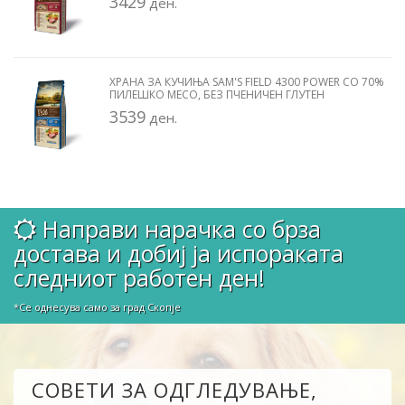
3429
ден.
ХРАНА ЗА КУЧИЊА SAM'S FIELD 4300 POWER СО 70%
ПИЛЕШКО МЕСО, БЕЗ ПЧЕНИЧЕН ГЛУТЕН
3539
ден.
Направи нарачка со брза
достава и добиј ја испораката
следниот работен ден!
*Се однесува само за град Скопје
СОВЕТИ ЗА ОДГЛЕДУВАЊЕ,