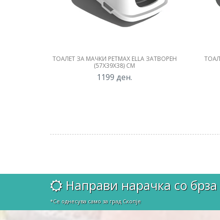
ТОАЛЕТ ЗА МАЧКИ PETMAX ELLA ЗАТВОРЕН
ТОАЛ
(57X39X38) СМ
1199
ден.
Направи нарачка со брза 
*Се однесува само за град Скопје