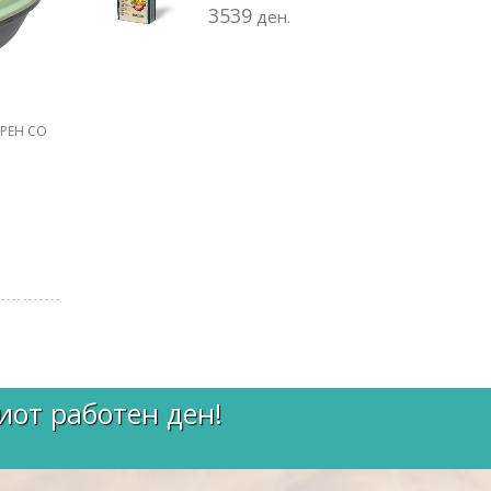
3539
ден.
ОРЕН СО
иот работен ден!