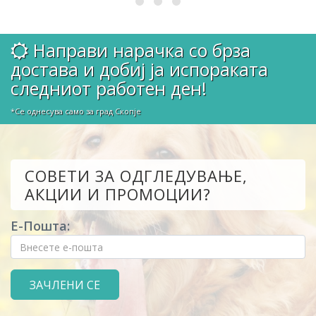
Направи нарачка со брза
достава и добиј ја испораката
следниот работен ден!
*Се однесува само за град Скопје
СОВЕТИ ЗА ОДГЛЕДУВАЊЕ,
АКЦИИ И ПРОМОЦИИ?
Е-Пошта: