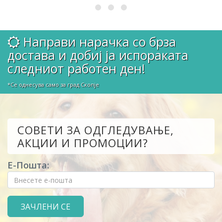
Направи нарачка со брза
достава и добиј ја испораката
следниот работен ден!
*Се однесува само за град Скопје
СОВЕТИ ЗА ОДГЛЕДУВАЊЕ,
АКЦИИ И ПРОМОЦИИ?
Е-Пошта: