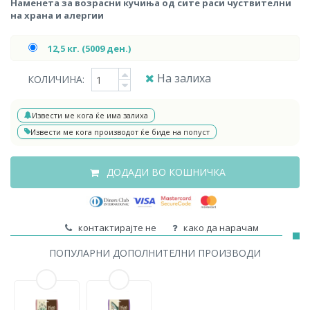
Наменета за возрасни кучиња од сите раси чуствителни
на храна и алергии
12,5 кг. (5009 ден.)
На залиха
КОЛИЧИНА:
Извести ме кога ќе има залиха
Извести ме кога производот ќе биде на попуст
ДОДАДИ ВО КОШНИЧКА
контактирајте не
како да нарачам
ПОПУЛАРНИ ДОПОЛНИТЕЛНИ ПРОИЗВОДИ