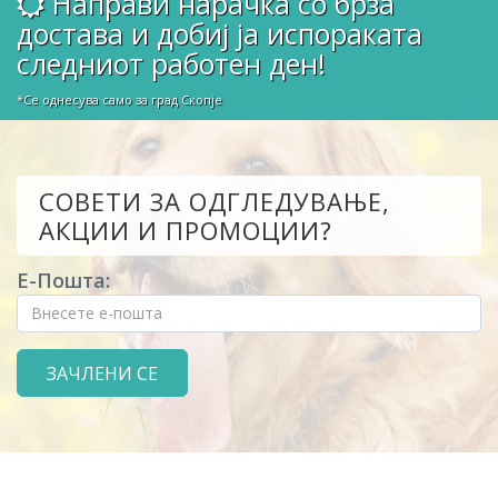
Направи нарачка со брза
достава и добиј ја испораката
следниот работен ден!
*Се однесува само за град Скопје
СОВЕТИ ЗА ОДГЛЕДУВАЊЕ,
АКЦИИ И ПРОМОЦИИ?
Е-Пошта: