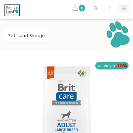
0
Pet Land Skopje
-10%
на попуст