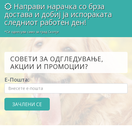
Направи нарачка со брза
достава и добиј ја испораката
следниот работен ден!
*Се однесува само за град Скопје
СОВЕТИ ЗА ОДГЛЕДУВАЊЕ,
АКЦИИ И ПРОМОЦИИ?
Е-Пошта: