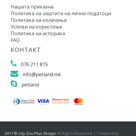
Нашата приказна
Политика на заштита на лични податоци
Политика на колачиња
Услови на користење
Политика на испорака
FAQ
КОНТАКТ
076 211 815
info@petland.mk
petland
2017 © City Zoo Plus Skopje
All Rights Reserved. | Powered by