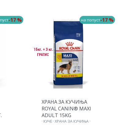
-17 %
-17 %
пуст
на попуст
ХРАНА ЗА КУЧИЊА
Х
ROYAL CANIN® MAXI
R
.
ADULT 15KG
P
· КУЧЕ · ХРАНА ЗА КУЧИЊА ·
R
З
·