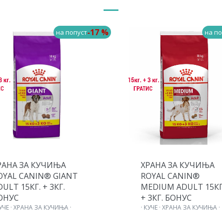
-17 %
на попуст
на по
РАНА ЗА КУЧИЊА
ХРАНА ЗА КУЧИЊА
OYAL CANIN® GIANT
ROYAL CANIN®
DULT 15КГ. + 3КГ.
MEDIUM ADULT 15КГ
ОНУС
+ 3КГ. БОНУС
КУЧЕ · ХРАНА ЗА КУЧИЊА ·
· КУЧЕ · ХРАНА ЗА КУЧИЊА ·