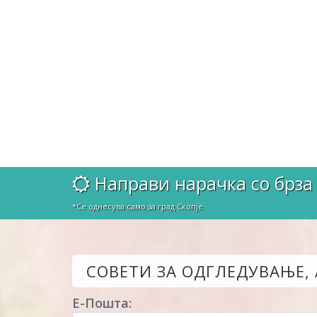
Направи нарачка со брза 
*Се однесува само за град Скопје
СОВЕТИ ЗА ОДГЛЕДУВАЊЕ,
Е-Пошта: