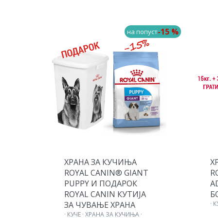
-15 %
-15 %
пуст
на попуст
ХРАНА ЗА КУЧИЊА
Х
T
ROYAL CANIN® GIANT
R
PUPPY И ПОДАРОК
A
ROYAL CANIN КУТИЈА
Б
ЗА ЧУВАЊЕ ХРАНА
· 
· КУЧЕ · ХРАНА ЗА КУЧИЊА ·