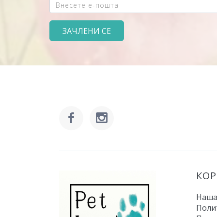
КО
Наша
Поли