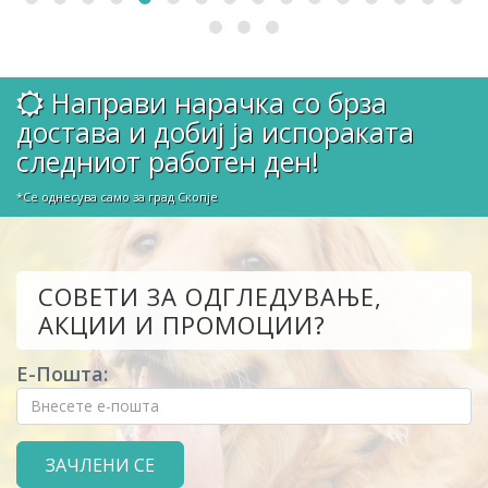
Направи нарачка со брза
достава и добиј ја испораката
следниот работен ден!
*Се однесува само за град Скопје
СОВЕТИ ЗА ОДГЛЕДУВАЊЕ,
АКЦИИ И ПРОМОЦИИ?
Е-Пошта: