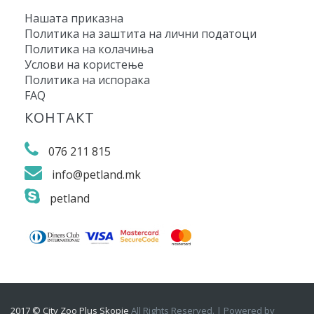
Нашата приказна
Политика на заштита на лични податоци
Политика на колачиња
Услови на користење
Политика на испорака
FAQ
КОНТАКТ
076 211 815
info@petland.mk
petland
2017 © City Zoo Plus Skopje
All Rights Reserved. | Powered by