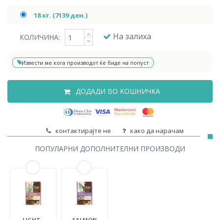
18 кг. (7139 ден.)
На залиха
КОЛИЧИНА:
Извести ме кога производот ќе биде на попуст
ДОДАДИ ВО КОШНИЧКА
контактирајте не
како да нарачам
ПОПУЛАРНИ ДОПОЛНИТЕЛНИ ПРОИЗВОДИ
LIGHT -
SALMON