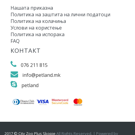
Нашата приказна
Политика на заштита на лични податоци
Политика на колачиња
Услови на користење
Политика на испорака
FAQ
КОНТАКТ
076 211 815
info@petland.mk
petland
2017 © City Zoo Plus Skopje
All Rights Reserved. | Powered by