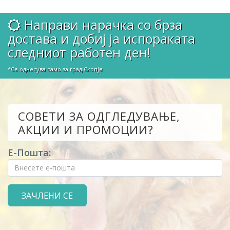
Направи нарачка со брза
достава и добиј ја испораката
следниот работен ден!
*Се однесува само за град Скопје
СОВЕТИ ЗА ОДГЛЕДУВАЊЕ,
АКЦИИ И ПРОМОЦИИ?
Е-Пошта: