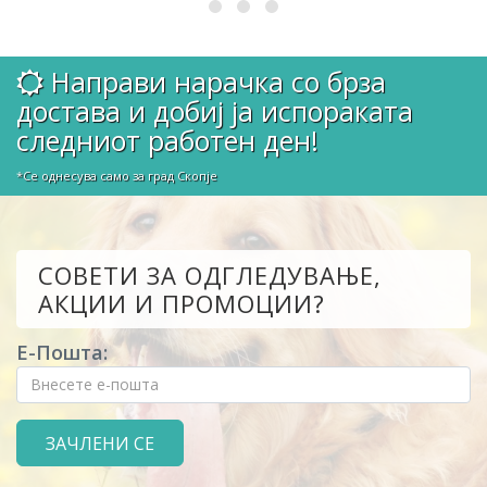
Направи нарачка со брза
достава и добиј ја испораката
следниот работен ден!
*Се однесува само за град Скопје
СОВЕТИ ЗА ОДГЛЕДУВАЊЕ,
АКЦИИ И ПРОМОЦИИ?
Е-Пошта: