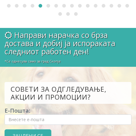
Направи нарачка со брза
достава и добиј ја испораката
следниот работен ден!
*Се однесува само за град Скопје
СОВЕТИ ЗА ОДГЛЕДУВАЊЕ,
АКЦИИ И ПРОМОЦИИ?
Е-Пошта: