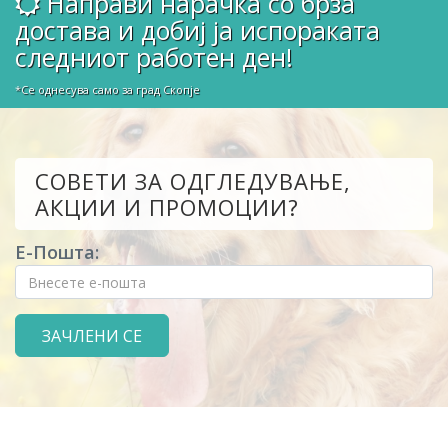
Направи нарачка со брза
достава и добиј ја испораката
следниот работен ден!
*Се однесува само за град Скопје
СОВЕТИ ЗА ОДГЛЕДУВАЊЕ,
АКЦИИ И ПРОМОЦИИ?
Е-Пошта: