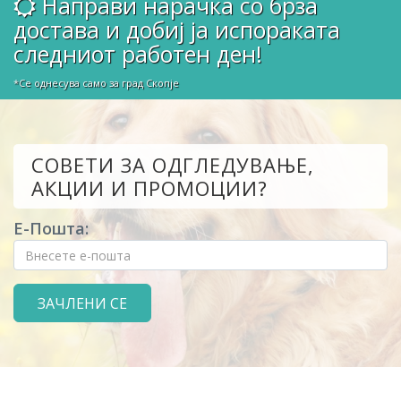
Направи нарачка со брза
достава и добиј ја испораката
следниот работен ден!
*Се однесува само за град Скопје
СОВЕТИ ЗА ОДГЛЕДУВАЊЕ,
АКЦИИ И ПРОМОЦИИ?
Е-Пошта: