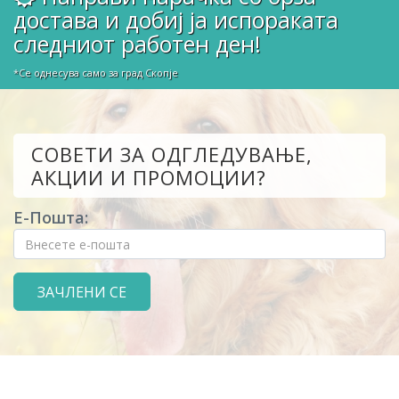
достава и добиј ја испораката
следниот работен ден!
*Се однесува само за град Скопје
СОВЕТИ ЗА ОДГЛЕДУВАЊЕ,
АКЦИИ И ПРОМОЦИИ?
Е-Пошта: