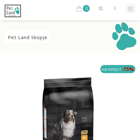
0
Pet Land Skopje
-15%
на попуст