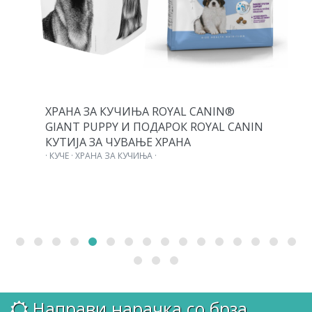
ХРАНА ЗА КУЧИЊА ROYAL CANIN®
GIANT PUPPY И ПОДАРОК ROYAL CANIN
КУТИЈА ЗА ЧУВАЊЕ ХРАНА
· КУЧЕ · ХРАНА ЗА КУЧИЊА ·
Направи нарачка со брза