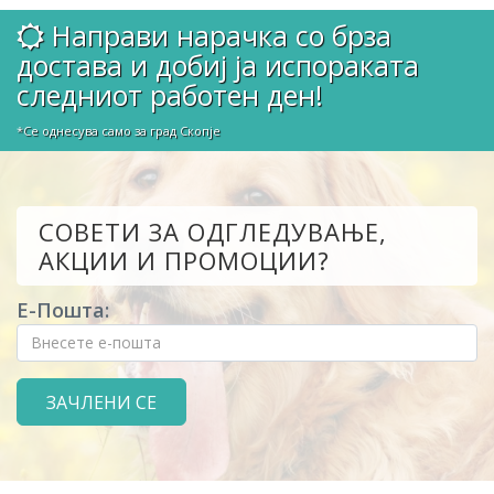
Направи нарачка со брза
достава и добиј ја испораката
следниот работен ден!
*Се однесува само за град Скопје
СОВЕТИ ЗА ОДГЛЕДУВАЊЕ,
АКЦИИ И ПРОМОЦИИ?
Е-Пошта: