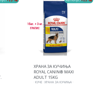
-17 %
-17 %
пуст
на попуст
ХРАНА ЗА КУЧИЊА
Х
ROYAL CANIN® MAXI
R
.
ADULT 15KG
P
· КУЧЕ · ХРАНА ЗА КУЧИЊА ·
R
З
·