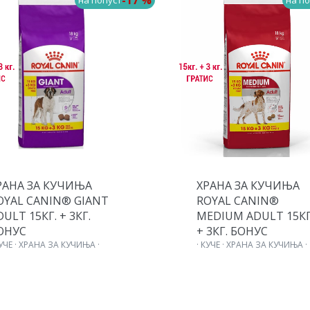
-17 %
на попуст
на по
РАНА ЗА КУЧИЊА
ХРАНА ЗА КУЧИЊА
OYAL CANIN® GIANT
ROYAL CANIN®
DULT 15КГ. + 3КГ.
MEDIUM ADULT 15КГ
ОНУС
+ 3КГ. БОНУС
КУЧЕ · ХРАНА ЗА КУЧИЊА ·
· КУЧЕ · ХРАНА ЗА КУЧИЊА ·