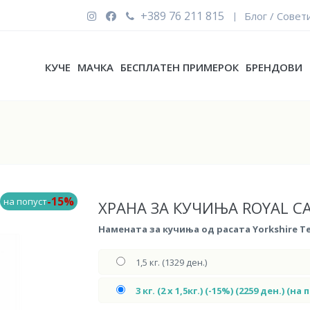
+389 76 211 815
Блог / Совет
|
КУЧЕ
МАЧКА
БЕСПЛАТЕН ПРИМЕРОК
БРЕНДОВИ
-15%
на попуст
ХРАНА ЗА КУЧИЊА ROYAL CA
Намената за кучиња од расата Yorkshire Ter
1,5 кг. (1329 ден.)
3 кг. (2 х 1,5кг.) (-15%) (2259 ден.) (н