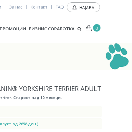
и
За нас
Контакт
FAQ
|
|
|
НАЈАВА
0
ПРОМОЦИИ
БИЗНИС СОРАБОТКА
NIN® YORKSHIRE TERRIER ADULT
rirer. Старост над 10 месеци.
а попуст од 2658 ден.)