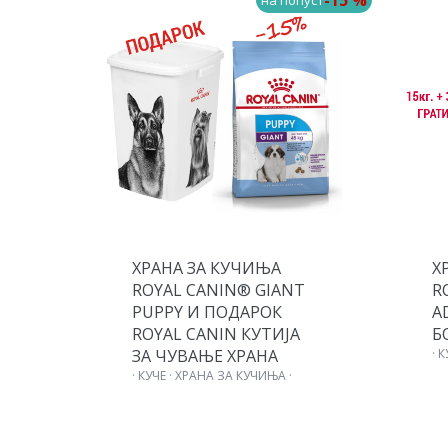
-15 %
-15 %
пуст
на попуст
ХРАНА ЗА КУЧИЊА
Х
T
ROYAL CANIN® GIANT
R
PUPPY И ПОДАРОК
A
ROYAL CANIN КУТИЈА
Б
ЗА ЧУВАЊЕ ХРАНА
· 
· КУЧЕ · ХРАНА ЗА КУЧИЊА ·