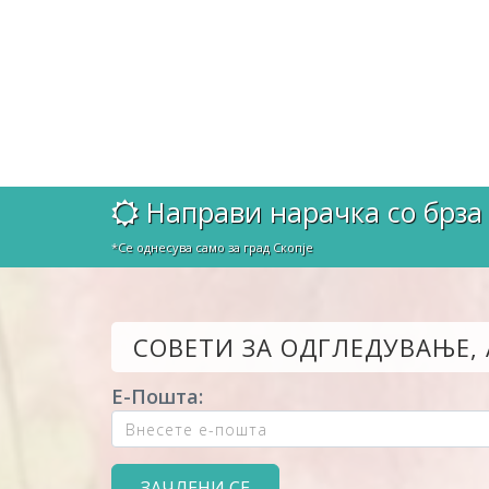
Направи нарачка со брза 
*Се однесува само за град Скопје
СОВЕТИ ЗА ОДГЛЕДУВАЊЕ,
Е-Пошта: