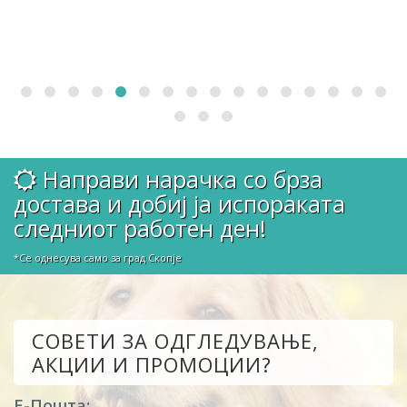
Направи нарачка со брза
достава и добиј ја испораката
следниот работен ден!
*Се однесува само за град Скопје
СОВЕТИ ЗА ОДГЛЕДУВАЊЕ,
АКЦИИ И ПРОМОЦИИ?
Е-Пошта: