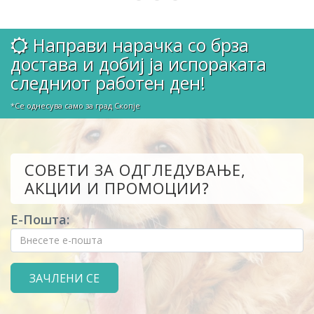
Направи нарачка со брза
достава и добиј ја испораката
следниот работен ден!
*Се однесува само за град Скопје
СОВЕТИ ЗА ОДГЛЕДУВАЊЕ,
АКЦИИ И ПРОМОЦИИ?
Е-Пошта: