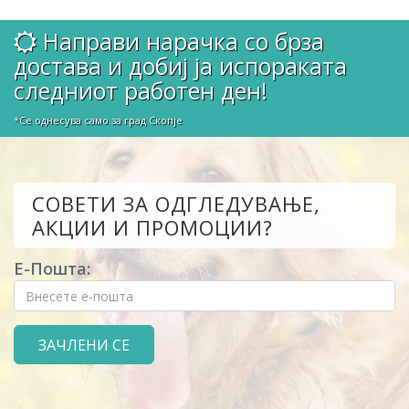
Направи нарачка со брза
достава и добиј ја испораката
следниот работен ден!
*Се однесува само за град Скопје
СОВЕТИ ЗА ОДГЛЕДУВАЊЕ,
АКЦИИ И ПРОМОЦИИ?
Е-Пошта: