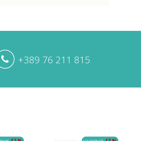
+389 76 211 815
-17 %
-17 %
пуст
на попуст