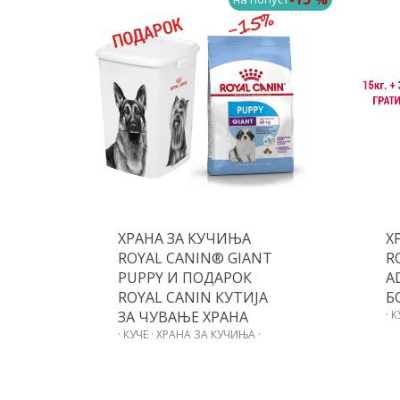
ХРАНА ЗА КУЧИЊА
Х
T
ROYAL CANIN® GIANT
R
PUPPY И ПОДАРОК
A
ROYAL CANIN КУТИЈА
Б
ЗА ЧУВАЊЕ ХРАНА
· 
· КУЧЕ · ХРАНА ЗА КУЧИЊА ·