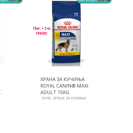
ХРАНА ЗА КУЧИЊА
Х
ROYAL CANIN® MAXI
R
.
ADULT 15KG
P
· КУЧЕ · ХРАНА ЗА КУЧИЊА ·
R
З
·