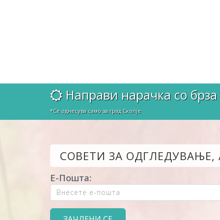
Направи нарачка со брза 
*Се однесува само за град Скопје
СОВЕТИ ЗА ОДГЛЕДУВАЊЕ,
Е-Пошта: