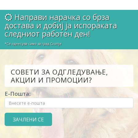
Направи нарачка со брза
достава и добиј ја испораката
следниот работен ден!
*Се однесува само за град Скопје
СОВЕТИ ЗА ОДГЛЕДУВАЊЕ,
АКЦИИ И ПРОМОЦИИ?
Е-Пошта: