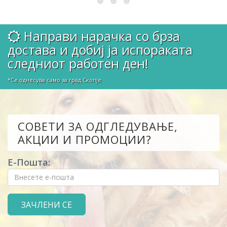
Направи нарачка со брза
достава и добиј ја испораката
следниот работен ден!
*Се однесува само за град Скопје
СОВЕТИ ЗА ОДГЛЕДУВАЊЕ,
АКЦИИ И ПРОМОЦИИ?
Е-Пошта: