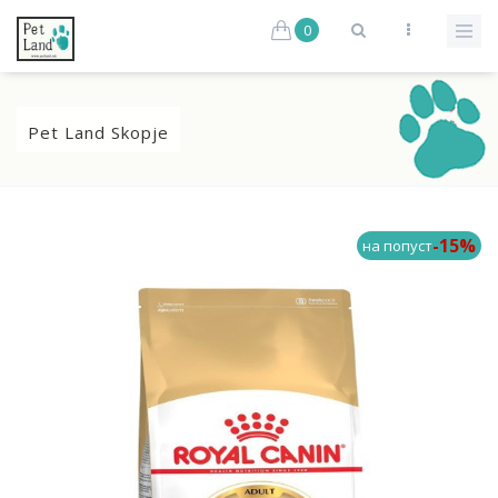
0
Pet Land Skopje
-15%
на попуст