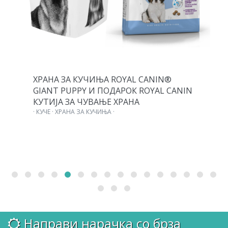
ХРАНА ЗА КУЧИЊА ROYAL CANIN®
GIANT PUPPY И ПОДАРОК ROYAL CANIN
КУТИЈА ЗА ЧУВАЊЕ ХРАНА
· КУЧЕ · ХРАНА ЗА КУЧИЊА ·
Направи нарачка со брза