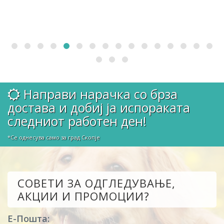
Направи нарачка со брза
достава и добиј ја испораката
следниот работен ден!
*Се однесува само за град Скопје
СОВЕТИ ЗА ОДГЛЕДУВАЊЕ,
АКЦИИ И ПРОМОЦИИ?
Е-Пошта: