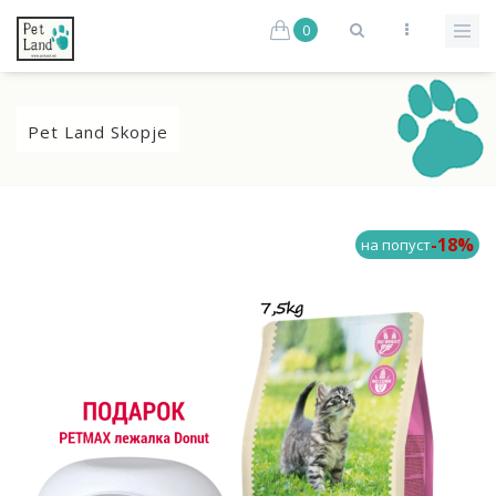
0
Pet Land Skopje
-18%
на попуст