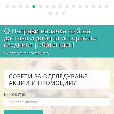
Направи нарачка со брза
достава и добиј ја испораката
следниот работен ден!
*Се однесува само за град Скопје
СОВЕТИ ЗА ОДГЛЕДУВАЊЕ,
АКЦИИ И ПРОМОЦИИ?
Е-Пошта: