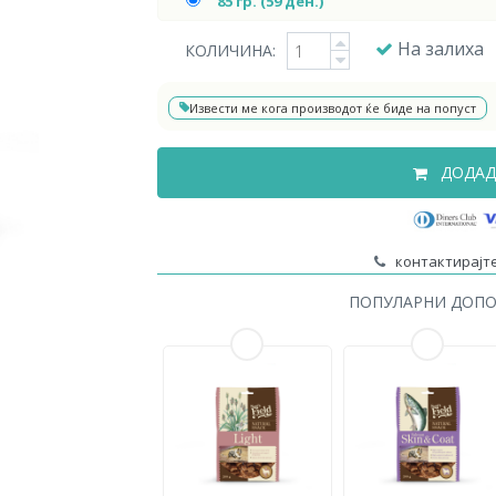
85 гр. (59 ден.)
На залиха
КОЛИЧИНА:
Извести ме кога производот ќе биде на попуст
ДОДАД
контактирајте
ПОПУЛАРНИ ДОП