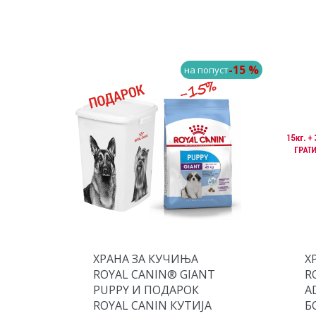
-15 %
-15 %
пуст
на попуст
ХРАНА ЗА КУЧИЊА
Х
T
ROYAL CANIN® GIANT
R
PUPPY И ПОДАРОК
A
ROYAL CANIN КУТИЈА
Б