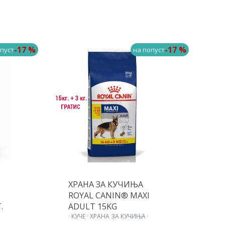
-17 %
-17 %
пуст
на попуст
ХРАНА ЗА КУЧИЊА
Х
ROYAL CANIN® MAXI
R
.
ADULT 15KG
P
· КУЧЕ · ХРАНА ЗА КУЧИЊА ·
R