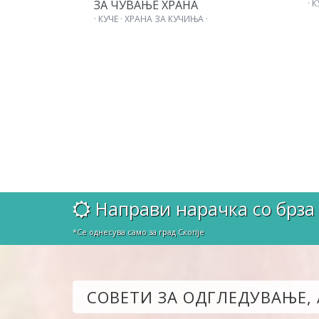
ЗА ЧУВАЊЕ ХРАНА
· 
· КУЧЕ · ХРАНА ЗА КУЧИЊА ·
Направи нарачка со брза 
*Се однесува само за град Скопје
СОВЕТИ ЗА ОДГЛЕДУВАЊЕ,