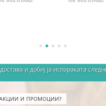
КУЧЕ · ХРАНА ЗА КУЧИЊА ·
· КУЧЕ · ХРАНА ЗА КУЧИЊА ·
достава и добиј ја испораката следн
 АКЦИИ И ПРОМОЦИИ?