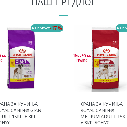
НАШ ПРЕДЛОГ
-17 %
на попуст
на по
РАНА ЗА КУЧИЊА
ХРАНА ЗА КУЧИЊА
OYAL CANIN® GIANT
ROYAL CANIN®
DULT 15КГ. + 3КГ.
MEDIUM ADULT 15КГ
ОНУС
+ 3КГ. БОНУС