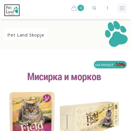
0
Pet Land Skopje
-10%
на попуст