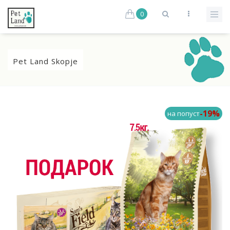
0
Pet Land Skopje
-19%
на попуст