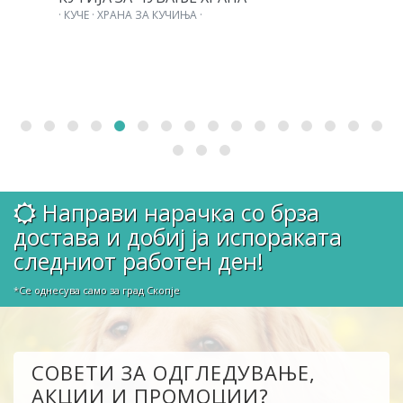
· КУЧЕ · ХРАНА ЗА КУЧИЊА ·
Направи нарачка со брза
достава и добиј ја испораката
следниот работен ден!
*Се однесува само за град Скопје
СОВЕТИ ЗА ОДГЛЕДУВАЊЕ,
АКЦИИ И ПРОМОЦИИ?