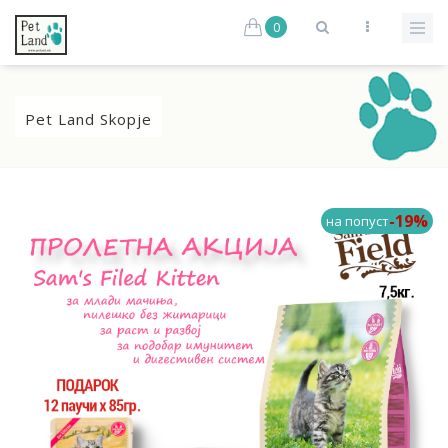
0
Pet Land Skopje
-19%
на попуст