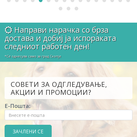
Направи нарачка со брза
достава и добиј ја испораката
следниот работен ден!
*Се однесува само за град Скопје
СОВЕТИ ЗА ОДГЛЕДУВАЊЕ,
АКЦИИ И ПРОМОЦИИ?
Е-Пошта: